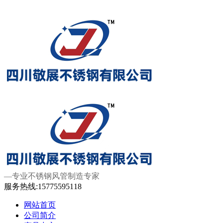
—专业不锈钢风管制造专家
服务热线:
15775595118
网站首页
公司简介