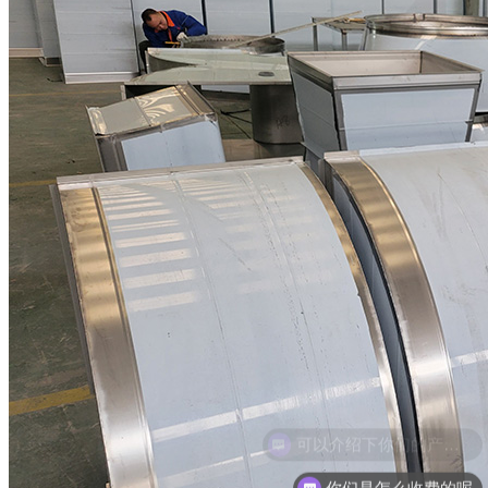
你们是怎么收费的呢