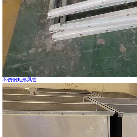
不锈钢矩形风管