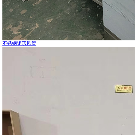
不锈钢矩形风管