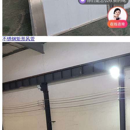
不锈钢矩形风管