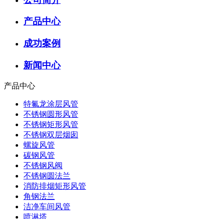
产品中心
成功案例
新闻中心
产品中心
特氟龙涂层风管
不锈钢圆形风管
不锈钢矩形风管
不锈钢双层烟囱
螺旋风管
碳钢风管
不锈钢风阀
不锈钢圆法兰
消防排烟矩形风管
角钢法兰
洁净车间风管
喷淋塔