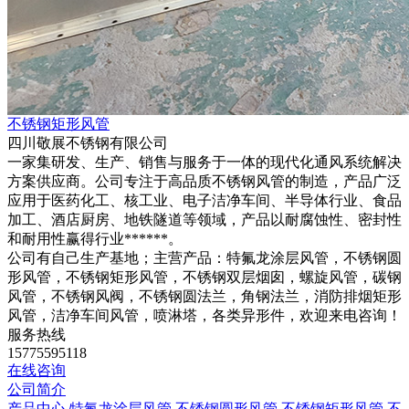
不锈钢矩形风管
四川敬展不锈钢有限公司
一家集研发、生产、销售与服务于一体的现代化通风系统解决
方案供应商。公司专注于高品质不锈钢风管的制造，产品广泛
应用于医药化工、核工业、电子洁净车间、半导体行业、食品
加工、酒店厨房、地铁隧道等领域，产品以耐腐蚀性、密封性
和耐用性赢得行业******。
公司有自己生产基地；主营产品：特氟龙涂层风管，不锈钢圆
形风管，不锈钢矩形风管，不锈钢双层烟囱，螺旋风管，碳钢
风管，不锈钢风阀，不锈钢圆法兰，角钢法兰，消防排烟矩形
风管，洁净车间风管，喷淋塔，各类异形件，欢迎来电咨询！
服务热线
15775595118
在线咨询
公司简介
产品中心
特氟龙涂层风管
不锈钢圆形风管
不锈钢矩形风管
不