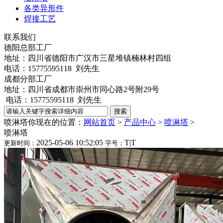
各类异形件
焊接工艺
联系我们
德阳总部工厂
地址：四川省德阳市广汉市三星堆镇楠林村四组
电话：15775595118 刘先生
成都分部工厂
地址：四川省成都市崇州市同心路2号附29号
电话：15775595118 刘先生
喷淋塔
你现在的位置：
网站首页
>
产品中心
>
喷淋塔
>
喷淋塔
2025-05-06 10:52:05
T
|
T
更新时间：
字号：