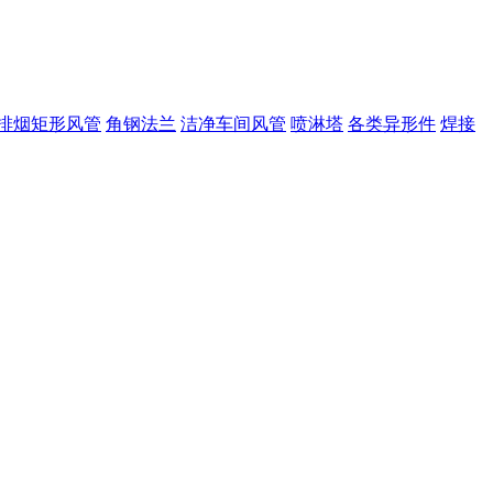
排烟矩形风管
角钢法兰
洁净车间风管
喷淋塔
各类异形件
焊接