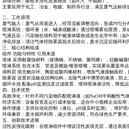
‌异味控制‌：吸收水溶性恶臭物质（如H₂S、甲硫醇）。
主要应用于化工、冶金、电镀、制药等行业，满足废气达标排
‌二、工作原理‌
‌废气输入‌：废气从塔底进入，经导流板调整流向，形成均匀分
‌喷淋系统‌：循环液（水、碱液或酸液）通过喷嘴雾化喷洒，形
‌气液反应‌：污染物在填料层中被液体吸收或发生化学中和（如N
‌净化排放‌：清洁气体经除雾器脱水后排出，废水沉淀后循环利
‌三、核心结构组成‌
组件 功能与特性 引用来源
‌塔体‌ 采用耐腐蚀材料（玻璃钢、不锈钢、聚丙烯），抗酸碱腐
‌喷淋系统‌ 包含水泵、管道及螺旋/锥形喷嘴，实现雾化覆盖率达
‌填料层‌ 填充鲍尔环、陶瓷或聚丙烯材料，增加气液接触面积
‌除雾器‌ 设置折流板或丝网结构，去除气体中携带的液滴，防
‌循环水池‌ 配备pH监测仪及过滤装置，维持喷淋液活性，降低
‌四、技术优势‌
‌高效净化‌：针对不同污染物匹配喷淋液（如NaOH中和酸性气体
‌经济实用‌：设备投资及运行成本较低，适合中小规模企业应用
‌操作便捷‌：支持自动化控制（液位、pH值实时监测），维护简
‌环保兼容‌：废水循环利用，减少资源消耗，符合绿色生产要求
‌五、创新技术进展‌
‌活性炭强化吸附‌：在喷淋组件中增设活性炭填充层，通过表面