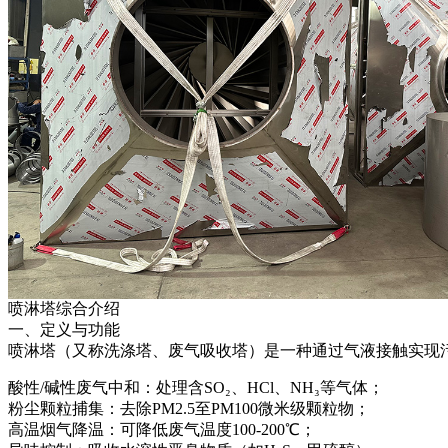
喷淋塔综合介绍‌
‌一、定义与功能‌
喷淋塔（又称洗涤塔、废气吸收塔）是一种通过气液接触实现
‌酸性/碱性废气中和‌：处理含SO₂、HCl、NH₃等气体；
‌粉尘颗粒捕集‌：去除PM2.5至PM100微米级颗粒物；
‌高温烟气降温‌：可降低废气温度100-200℃；