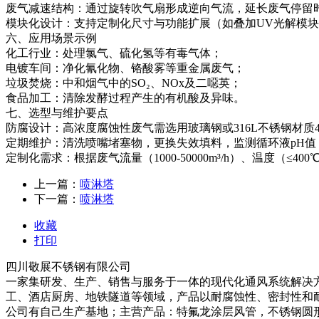
‌废气减速结构‌：通过旋转吹气扇形成逆向气流，延长废气停
‌模块化设计‌：支持定制化尺寸与功能扩展（如叠加UV光解模块
‌六、应用场景示例‌
‌化工行业‌：处理氯气、硫化氢等有毒气体；
‌电镀车间‌：净化氰化物、铬酸雾等重金属废气；
‌垃圾焚烧‌：中和烟气中的SO₂、NOx及二噁英；
‌食品加工‌：清除发酵过程产生的有机酸及异味。
‌七、选型与维护要点‌
‌防腐设计‌：高浓度腐蚀性废气需选用玻璃钢或316L不锈钢材质4
‌定期维护‌：清洗喷嘴堵塞物，更换失效填料，监测循环液pH值
‌定制化需求‌：根据废气流量（1000-50000m³/h）、温度（
上一篇：
喷淋塔
下一篇：
喷淋塔
收藏
打印
四川敬展不锈钢有限公司
一家集研发、生产、销售与服务于一体的现代化通风系统解决
工、酒店厨房、地铁隧道等领域，产品以耐腐蚀性、密封性和耐用
公司有自己生产基地；主营产品：特氟龙涂层风管，不锈钢圆