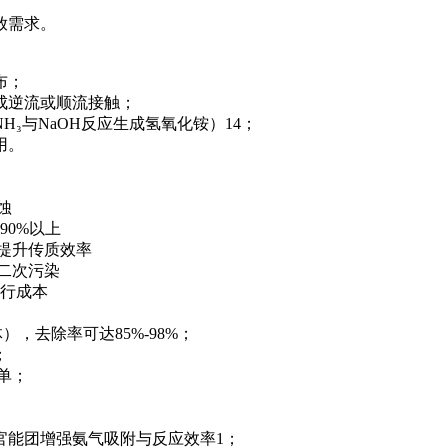
放需求。
布；
成逆流或顺流接触；
H₃与NaOH反应生成氢氧化铵）14；
用。
蚀
90%以上
，提升传质效率
止二次污染
运行成本
），去除率可达85%-98%；
；
单；
。
官能团增强氨气吸附与反应效率1；