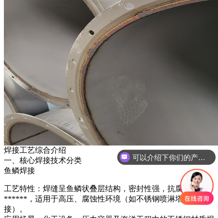
焊接工艺综合介绍‌
可以介绍下你们的产品么
‌一、核心焊接技术分类‌
‌鱼鳞焊接‌
‌工艺特性‌：焊缝呈鱼鳞状叠层结构，密封性强，抗腐蚀性
******，适用于高压、腐蚀性环境（如不锈钢喷淋塔塔体连
接）。