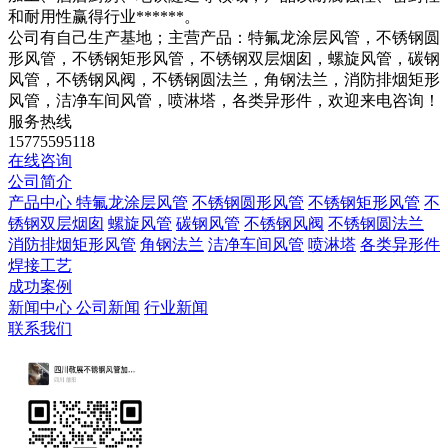
和耐用性赢得行业******。
公司有自己生产基地；主营产品：特氟龙涂层风管，不锈钢圆
形风管，不锈钢矩形风管，不锈钢双层烟囱，螺旋风管，碳钢
风管，不锈钢风阀，不锈钢圆法兰，角钢法兰，消防排烟矩形
风管，洁净车间风管，喷淋塔，各类异形件，欢迎来电咨询！
服务热线
15775595118
在线咨询
公司简介
产品中心
特氟龙涂层风管
不锈钢圆形风管
不锈钢矩形风管
不
锈钢双层烟囱
螺旋风管
碳钢风管
不锈钢风阀
不锈钢圆法兰
消防排烟矩形风管
角钢法兰
洁净车间风管
喷淋塔
各类异形件
焊接工艺
成功案例
新闻中心
公司新闻
行业新闻
联系我们