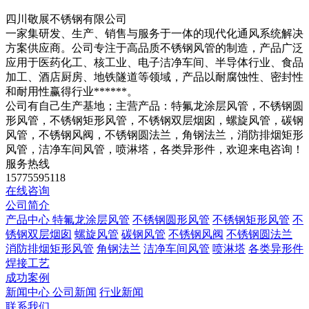
四川敬展不锈钢有限公司
一家集研发、生产、销售与服务于一体的现代化通风系统解决
方案供应商。公司专注于高品质不锈钢风管的制造，产品广泛
应用于医药化工、核工业、电子洁净车间、半导体行业、食品
加工、酒店厨房、地铁隧道等领域，产品以耐腐蚀性、密封性
和耐用性赢得行业******。
公司有自己生产基地；主营产品：特氟龙涂层风管，不锈钢圆
形风管，不锈钢矩形风管，不锈钢双层烟囱，螺旋风管，碳钢
风管，不锈钢风阀，不锈钢圆法兰，角钢法兰，消防排烟矩形
风管，洁净车间风管，喷淋塔，各类异形件，欢迎来电咨询！
服务热线
15775595118
在线咨询
公司简介
产品中心
特氟龙涂层风管
不锈钢圆形风管
不锈钢矩形风管
不
锈钢双层烟囱
螺旋风管
碳钢风管
不锈钢风阀
不锈钢圆法兰
消防排烟矩形风管
角钢法兰
洁净车间风管
喷淋塔
各类异形件
焊接工艺
成功案例
新闻中心
公司新闻
行业新闻
联系我们