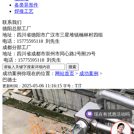
各类异形件
焊接工艺
联系我们
德阳总部工厂
地址：四川省德阳市广汉市三星堆镇楠林村四组
电话：15775595118 刘先生
成都分部工厂
地址：四川省成都市崇州市同心路2号附29号
电话：15775595118 刘先生
成功案例
你现在的位置：
网站首页
>
成功案例
>
巴德士
2025-05-06 11:16:15
T
|
T
更新时间：
字号：
现在有优惠活动吗