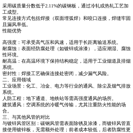
采用碳质量分数低于2.11%的碳钢板，通过冷轧或热轧工艺加
工成型。
常见连接方式包括焊接（双面埋弧焊）和咬口连接，焊缝牢固
且漏风率低。
‌性能优势‌
‌高强度‌：可承受高气压和风速，适用于长距离输送系统。
‌耐腐蚀‌：表面经防腐处理（如镀锌或涂漆），适应潮湿、腐蚀
性环境。
‌耐高温‌：在高温环境下保持结构稳定，适用于工业烟道及排烟
系统。
‌密封性‌：焊接工艺确保连接处密闭，减少漏气风险。
二、应用领域
‌工业场景‌：化工、冶金、电力等行业的通风、除尘及烟气排放
系统。
‌人防工程‌：地下通道、地铁站等需高强度通风的场所。
‌建筑通风‌：空调系统的冷暖气传输，尤其注重防火性能的场
合。
三、与其他风管的对比
‌与镀锌风管区别‌：碳钢风管需表面除锈及涂漆，而镀锌风管直
接使用镀锌板，无需额外处理；前者成本较低，后者防腐性更